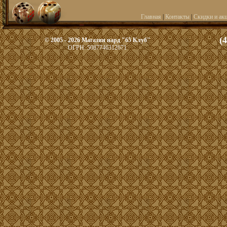
Главная
|
Контакты
|
Скидки и ак
(
© 2005 - 2026 Магазин нард "65 Клуб"
ОГРН: 5087746312671