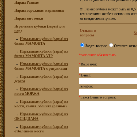
Производитель Россия (Калининград
Нарды Разные
!!! Размер кубика может быть на 0,5
Нарды дорожные, карманные
техническими особенностями их изго
Нарды заготовки
не всегда симметрично.
Игральные кубики (зары) для
Отзывы и
нард
З
вопросы
→
Игральные кубики (зары) из
бивня МАМОНТА
Задать вопрос
Оставить отзы
→
Игральные кубики (зары) из
*заполните обязательно
бивня МАМОНТА VIP
→
Игральные кубики (зары) из
*
Ваше имя:
бивня МАМОНТА с рисунками
*
E-mail:
→
Игральные кубики (зары) из
дерева
Телефон:
→
Игральные кубики (зары) из
кости МОРЖА
*
Текст Вашего вопроса:
→
Игральные кубики (зары) из
кости, камня, эбонита (разные)
→
Игральные кубики (зары) из
ОБСИДИАНА
→
Игральные кубики (зары) из
отбеленной кости