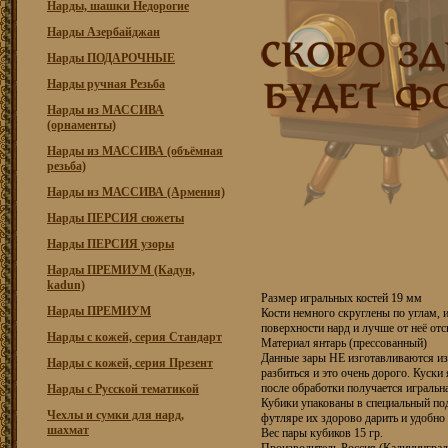
Нарды, шашки Недорогие
Нарды Азербайджан
Нарды ПОДАРОЧНЫЕ
Нарды ручная Резьба
Нарды из МАССИВА
(орнаменты)
Нарды из МАССИВА (объёмная
резьба)
Нарды из МАССИВА (Армения)
Нарды ПЕРСИЯ сюжеты
Нарды ПЕРСИЯ узоры
Нарды ПРЕМИУМ (Кадун,
kadun)
Размер игральных костей 19 мм
Нарды ПРЕМИУМ
Кости немного скруглены по углам, 
поверхности нард и лучше от неё от
Нарды с кожей, серия Стандарт
Материал янтарь (прессованный)
Данные зары НЕ изготавливаются из 
Нарды с кожей, серия Презент
разбиться и это очень дорого. Куск
после обработки получается игральна
Нарды с Русской тематикой
Кубики упакованы в специальный по
Чехлы и сумки для нард,
футляре их здорово дарить и удобно
шахмат
Вес пары кубиков 15 гр.