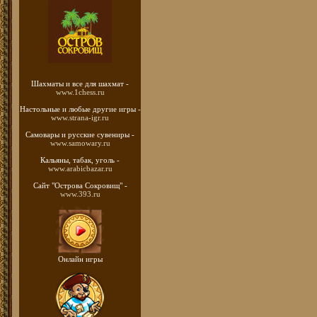
Шахматы
и все для шахмат -
www.1chess.ru
Настольные и любые
другие игры -
www.strana-igr.ru
Самовары и русские
сувениры -
www.samowary.ru
Кальяны, табак, уголь -
www.arabicbazar.ru
Сайт "Острова Сокровищ" -
www.393.ru
Онлайн игры