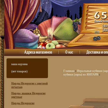
ваша корзина
Главная
:
Игральные кубики (зар
(нет товаров)
кубики (зары) из ЯНТАРЯ
:
Нарды Недорогие с цветной
печатью
Нарды, шашки Недорогие
цветные
Нарды Недорогие