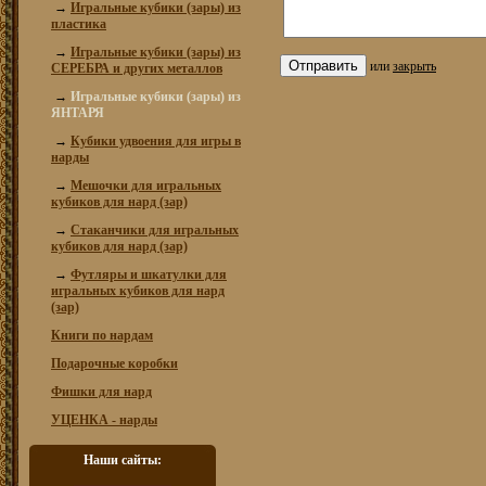
→
Игральные кубики (зары) из
пластика
→
Игральные кубики (зары) из
или
закрыть
СЕРЕБРА и других металлов
→
Игральные кубики (зары) из
ЯНТАРЯ
→
Кубики удвоения для игры в
нарды
→
Мешочки для игральных
кубиков для нард (зар)
→
Стаканчики для игральных
кубиков для нард (зар)
→
Футляры и шкатулки для
игральных кубиков для нард
(зар)
Книги по нардам
Подарочные коробки
Фишки для нард
УЦЕНКА - нарды
Наши сайты: