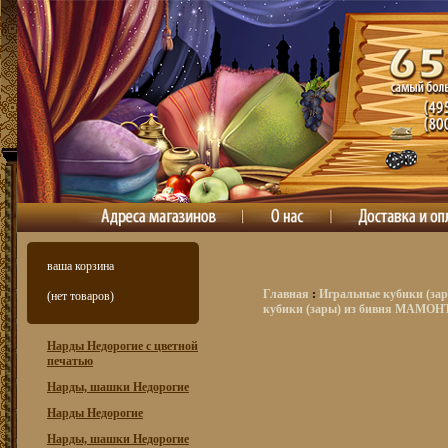
ваша корзина
Главная
:
Игральные кубики (зар
(нет товаров)
кубики (зары) из бивня МАМОН
Нарды Недорогие с цветной
печатью
Нарды, шашки Недорогие
Нарды Недорогие
Нарды, шашки Недорогие