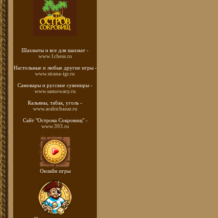
Шахматы
и все для шахмат -
www.1chess.ru
Настольные и любые
другие игры -
www.strana-igr.ru
Самовары и русские
сувениры -
www.samowary.ru
Кальяны, табак, уголь -
www.arabicbazar.ru
Сайт "Острова Сокровищ" -
www.393.ru
Онлайн игры