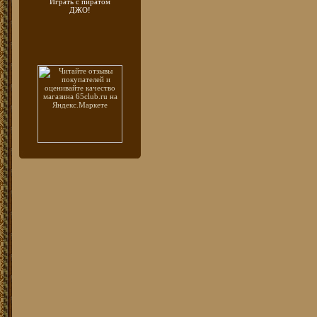
Играть с пиратом
ДЖО!