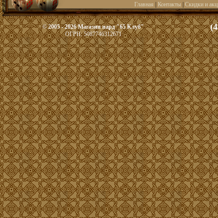
Главная
|
Контакты
|
Скидки и акц
(4
© 2005 - 2026 Магазин нард "65 Клуб"
ОГРН: 5087746312671