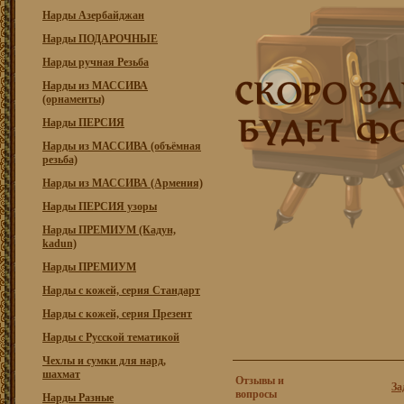
Нарды Азербайджан
Нарды ПОДАРОЧНЫЕ
Нарды ручная Резьба
Нарды из МАССИВА
(орнаменты)
Нарды ПЕРСИЯ
Нарды из МАССИВА (объёмная
резьба)
Нарды из МАССИВА (Армения)
Нарды ПЕРСИЯ узоры
Нарды ПРЕМИУМ (Кадун,
kadun)
Нарды ПРЕМИУМ
Нарды с кожей, серия Стандарт
Нарды с кожей, серия Презент
Нарды с Русской тематикой
Чехлы и сумки для нард,
шахмат
Отзывы и
За
вопросы
Нарды Разные