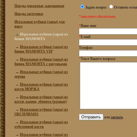
Нарды дорожные, карманные
Задать вопрос
Оставить отзы
Нарды заготовки
*заполните обязательно
Игральные кубики (зары) для
*
Ваше имя:
нард
→
Игральные кубики (зары) из
*
E-mail:
бивня МАМОНТА
→
Игральные кубики (зары) из
Телефон:
бивня МАМОНТА VIP
*
Текст Вашего вопроса:
→
Игральные кубики (зары) из
бивня МАМОНТА с рисунками
→
Игральные кубики (зары) из
дерева
→
Игральные кубики (зары) из
кости МОРЖА
→
Игральные кубики (зары) из
кости, камня, эбонита (разные)
→
Игральные кубики (зары) из
ОБСИДИАНА
или
закрыть
→
Игральные кубики (зары) из
отбеленной кости
→
Игральные кубики (зары) из