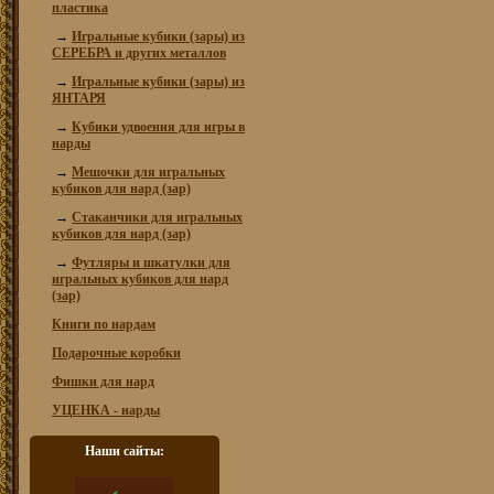
пластика
→
Игральные кубики (зары) из
СЕРЕБРА и других металлов
→
Игральные кубики (зары) из
ЯНТАРЯ
→
Кубики удвоения для игры в
нарды
→
Мешочки для игральных
кубиков для нард (зар)
→
Стаканчики для игральных
кубиков для нард (зар)
→
Футляры и шкатулки для
игральных кубиков для нард
(зар)
Книги по нардам
Подарочные коробки
Фишки для нард
УЦЕНКА - нарды
Наши сайты: