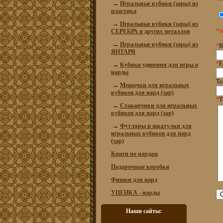
→
Игральные кубики (зары) из
пластика
→
Игральные кубики (зары) из
*з
СЕРЕБРА и других металлов
→
Игральные кубики (зары) из
*
В
ЯНТАРЯ
*
E
→
Кубики удвоения для игры в
нарды
Те
→
Мешочки для игральных
кубиков для нард (зар)
*
Т
→
Стаканчики для игральных
кубиков для нард (зар)
→
Футляры и шкатулки для
игральных кубиков для нард
(зар)
Книги по нардам
Подарочные коробки
Фишки для нард
УЦЕНКА - нарды
Наши сайты: