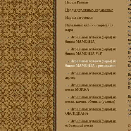
ку
Нарды Разные
из
ты
Нарды дорожные, карманные
М
Нарды заготовки
че
о
Игральные кубики (зары) для
м
нард
в
Б
→
Игральные кубики (зары) из
ты
бивня МАМОНТА
пр
фи
→
Игральные кубики (зары) из
Бл
бивня МАМОНТА VIP
до
→
Игральные кубики (зары) из
ж
бивня МАМОНТА с рисунками
Би
от
→
Игральные кубики (зары) из
Ве
дерева
ра
Це
→
Игральные кубики (зары) из
П
кости МОРЖА
В
→
Игральные кубики (зары) из
в 
кости, камня, эбонита (разные)
"к
→
Игральные кубики (зары) из
ку
ОБСИДИАНА
р
→
Игральные кубики (зары) из
отбеленной кости
О
в