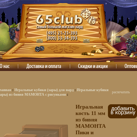
лавная
:
Игральные кубики (зары) для нард
:
Игральные кубики
распечатать
зары) из бивня МАМОНТА с рисунками
:
Игральная
кость 11 мм
из бивня
МАМОНТА
Пики и