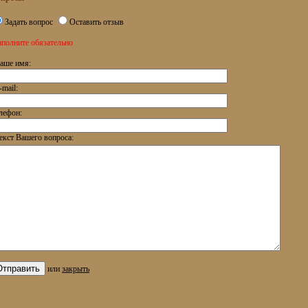
Задать вопрос
Оставить отзыв
аполните обязательно
аше имя:
-mail:
лефон:
екст Вашего вопроса:
или
закрыть