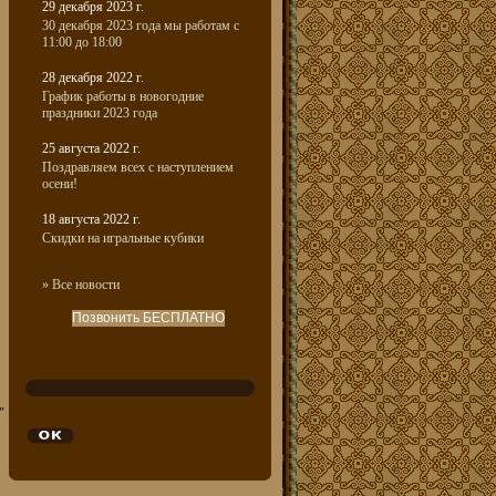
29 декабря 2023 г.
30 декабря 2023 года мы работам с
11:00 до 18:00
28 декабря 2022 г.
График работы в новогодние
праздники 2023 года
25 августа 2022 г.
Поздравляем всех с наступлением
осени!
18 августа 2022 г.
Скидки на игральные кубики
» Все новости
Позвонить БЕСПЛАТНО
"