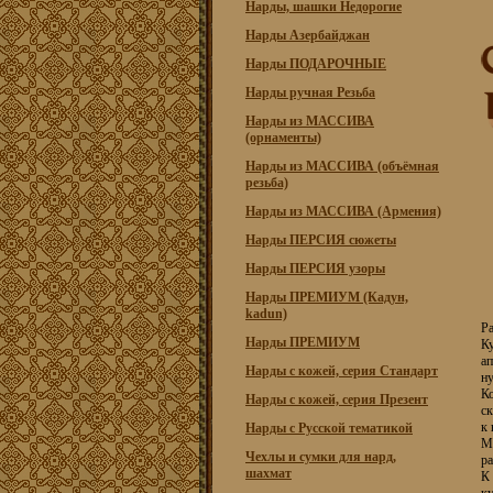
Нарды, шашки Недорогие
Нарды Азербайджан
Нарды ПОДАРОЧНЫЕ
Нарды ручная Резьба
Нарды из МАССИВА
(орнаменты)
Нарды из МАССИВА (объёмная
резьба)
Нарды из МАССИВА (Армения)
Нарды ПЕРСИЯ сюжеты
Нарды ПЕРСИЯ узоры
Нарды ПРЕМИУМ (Кадун,
kadun)
Ра
Нарды ПРЕМИУМ
К
ап
Нарды с кожей, серия Стандарт
ну
Ко
Нарды с кожей, серия Презент
ск
к 
Нарды с Русской тематикой
Ма
Чехлы и сумки для нард,
ра
шахмат
К