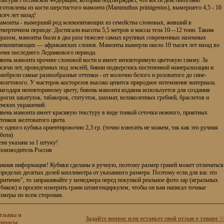
льтуры Российской Федерации, который подтверждает, что кости действительно
готовлены из кости шерстистого мамонта (Mammuthus primigenius), вымершего 4,5 - 10
сяч лет назад!
амонты - вымерший род млекопитающих из семейства слоновых, живший в
твертичном периоде. Достигали высоты 5,5 метров и массы тела 10—12 тонн. Таким
бразом, мамонты были в два раза тяжелее самых крупных современных наземных
лекопитающих — африканских слонов. Мамонты вымерли около 10 тысяч лет назад во
ремя последнего Ледникового периода.
ивень мамонта прочнее слоновой кости и имеет неповторимую цветовую гамму. За
сячи лет, проведённых под землёй, бивни подверглись постепенной минерализации и
иобрели самые разнообразные оттенки - от молочно белого и розоватого до сине-
олетового. У мастеров-косторезов высоко ценится природное потемнение материала.
агодаря неповторимому цвету, бивень мамонта издавна используется для создания
рогих шкатулок, табакерок, статуэток, шахмат, великолепных гребней, браслетов и
енских украшений.
вень мамонта имеет красивую текстуру в виде тонкой сеточки нежного, приятных
тенков желтоватого цвета.
с одного кубика ориентировочно 2,3 гр. (точно взвесить не можем, так как это ручная
бота)
на указана за 1 штуку!
роизводитель Россия
ажная информация! Кубики сделаны в ручную, поэтому размер граней может отличаться
пределах десятых долей миллиметра от указанного размера. Поэтому если для вас это
ритично", то запрашивайте у менеджера перед покупкой реальное фото зар (игральных
биков) и просите измерить грани штангенциркулем, чтобы он вам написал точные
азмеры по всем сторонам.
тзывы и
Задайте вопрос или оставьте свой отзыв о товаре >
опросы