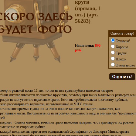
круги
(прямая, 1
шт.) (арт.
56283)
Оцените товар!
Отлично!
Наша цена:
890
Хорошо
руб.
Средне
Плохо
Очень плохо
змер игральной кости 11 мм, точки на все грани кубика нанесены лазером
убики изготавливаются полностью вручную, поэтому при таких маленьких размерах они
риори не могут иметь идеальные грани. Если вы требовательны к качеству кубиков,
жно рассматривать варианты, изготовленные на ЧПУ станке.
сти имеют прямые грани, из-за этого они не так сильно скачут и катаются, как
руглённые кости. Вы бросаете их на игровую поверхность нард и они как бы "прилипают
ней
териал - бивень мамонта, точки на грани нанесены лазером, что гарантирует их ровное
змещение на сторонах кубика.
 каждой покупке мы прилагаем официальный Сертификат от Эксперта Министерства