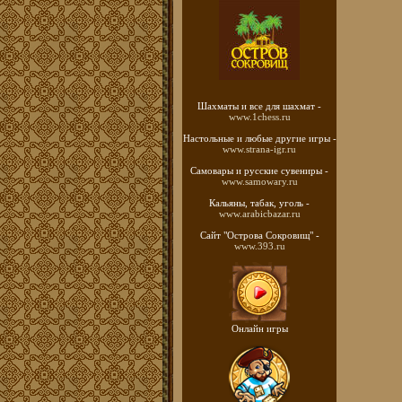
Шахматы
и все для шахмат -
www.1chess.ru
Настольные и любые
другие игры -
www.strana-igr.ru
Самовары и русские
сувениры -
www.samowary.ru
Кальяны, табак, уголь -
www.arabicbazar.ru
Сайт "Острова Сокровищ" -
www.393.ru
Онлайн игры