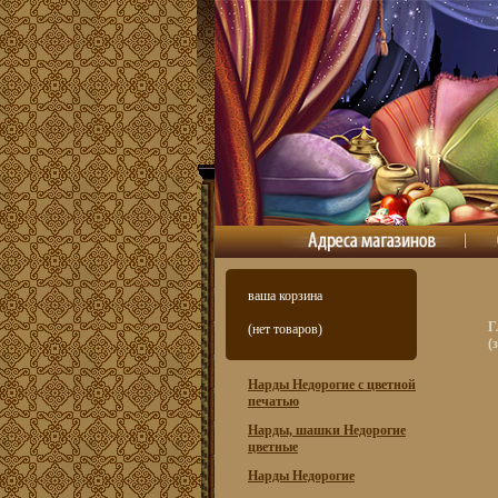
ваша корзина
Г
(нет товаров)
(
Нарды Недорогие с цветной
печатью
Нарды, шашки Недорогие
цветные
Нарды Недорогие