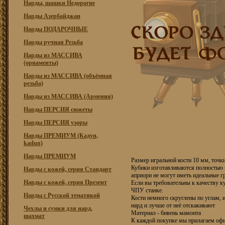
Нарды, шашки Недорогие
Нарды Азербайджан
Нарды ПОДАРОЧНЫЕ
Нарды ручная Резьба
Нарды из МАССИВА
(орнаменты)
Нарды из МАССИВА (объёмная
резьба)
Нарды из МАССИВА (Армения)
Нарды ПЕРСИЯ сюжеты
Нарды ПЕРСИЯ узоры
Нарды ПРЕМИУМ (Кадун,
kadun)
Нарды ПРЕМИУМ
Размер игральной кости 10 мм, точк
Кубики изготавливаются полностью 
Нарды с кожей, серия Стандарт
априори не могут иметь идеальные гр
Нарды с кожей, серия Презент
Если вы требовательны к качеству к
ЧПУ станке.
Нарды с Русской тематикой
Кости немного скруглены по углам, 
нард и лучше от неё отскакивают
Чехлы и сумки для нард,
Материал - бивень мамонта
шахмат
К каждой покупке мы прилагаем оф