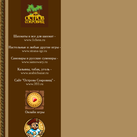
Шахматы
и все для шахмат -
www.1chess.ru
Настольные и любые
другие игры -
www.strana-igr.ru
Самовары и русские
сувениры -
www.samowary.ru
Кальяны, табак, уголь -
www.arabicbazar.ru
Сайт "Острова Сокровищ" -
www.393.ru
Онлайн игры