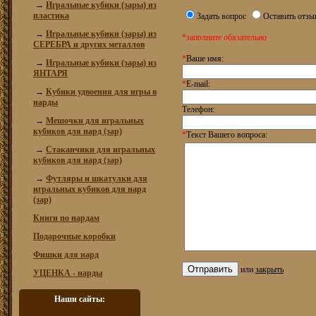
→
Игральные кубики (зары) из
пластика
Задать вопрос
Оставить отзы
→
Игральные кубики (зары) из
*заполните обязательно
СЕРЕБРА и других металлов
*
Ваше имя:
→
Игральные кубики (зары) из
ЯНТАРЯ
*
E-mail:
→
Кубики удвоения для игры в
нарды
Телефон:
→
Мешочки для игральных
кубиков для нард (зар)
*
Текст Вашего вопроса:
→
Стаканчики для игральных
кубиков для нард (зар)
→
Футляры и шкатулки для
игральных кубиков для нард
(зар)
Книги по нардам
Подарочные коробки
Фишки для нард
или
закрыть
УЦЕНКА - нарды
Наши сайты: