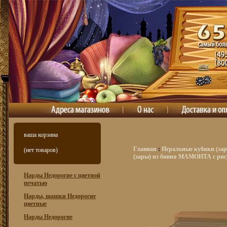
ваша корзина
Главная
:
Игральные кубики (зар
(нет товаров)
(зары) из бивня МАМОНТА с ри
Нарды Недорогие с цветной
печатью
Нарды, шашки Недорогие
цветные
Нарды Недорогие