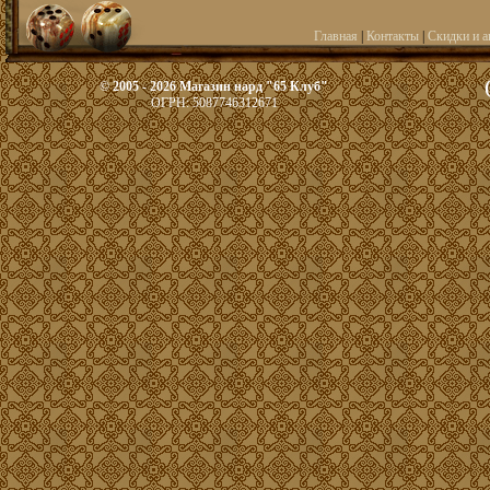
Главная
|
Контакты
|
Скидки и а
© 2005 - 2026 Магазин нард "65 Клуб"
ОГРН: 5087746312671