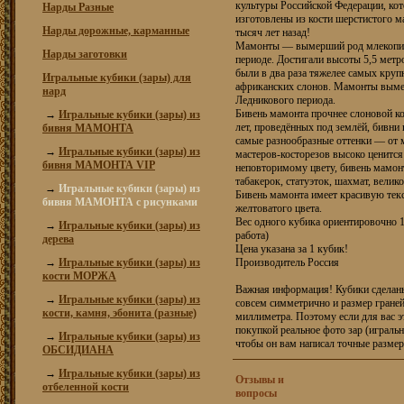
культуры Российской Федерации, кот
Нарды Разные
изготовлены из кости шерстистого м
Нарды дорожные, карманные
тысяч лет назад!
Мамонты — вымерший род млекопит
Нарды заготовки
периоде. Достигали высоты 5,5 мет
были в два раза тяжелее самых кр
Игральные кубики (зары) для
африканских слонов. Мамонты вымер
нард
Ледникового периода.
Бивень мамонта прочнее слоновой к
→
Игральные кубики (зары) из
лет, проведённых под землёй, бивни
бивня МАМОНТА
самые разнообразные оттенки — от м
→
Игральные кубики (зары) из
мастеров-косторезов высоко ценится
бивня МАМОНТА VIP
неповторимому цвету, бивень мамонт
табакерок, статуэток, шахмат, велик
→
Игральные кубики (зары) из
Бивень мамонта имеет красивую текс
бивня МАМОНТА с рисунками
желтоватого цвета.
Вес одного кубика ориентировочно 1,
→
Игральные кубики (зары) из
работа)
дерева
Цена указана за 1 кубик!
→
Игральные кубики (зары) из
Производитель Россия
кости МОРЖА
Важная информация! Кубики сделаны
→
Игральные кубики (зары) из
совсем симметрично и размер граней
кости, камня, эбонита (разные)
миллиметра. Поэтому если для вас э
покупкой реальное фото зар (играль
→
Игральные кубики (зары) из
чтобы он вам написал точные размер
ОБСИДИАНА
→
Игральные кубики (зары) из
Отзывы и
отбеленной кости
вопросы