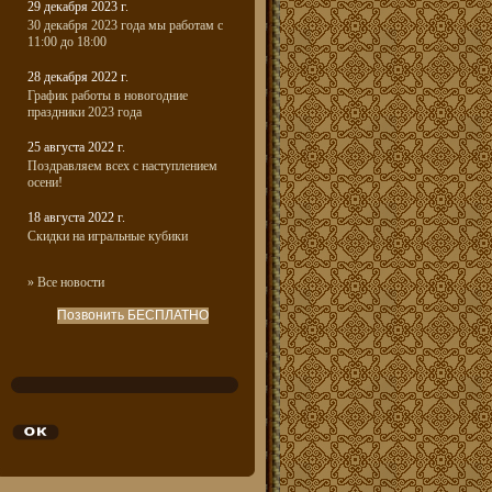
29 декабря 2023 г.
30 декабря 2023 года мы работам с
11:00 до 18:00
28 декабря 2022 г.
График работы в новогодние
праздники 2023 года
25 августа 2022 г.
Поздравляем всех с наступлением
осени!
18 августа 2022 г.
Скидки на игральные кубики
» Все новости
Позвонить БЕСПЛАТНО