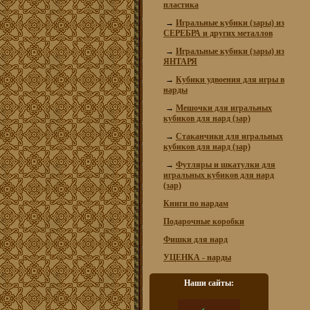
пластика
→
Игральные кубики (зары) из
СЕРЕБРА и других металлов
→
Игральные кубики (зары) из
ЯНТАРЯ
→
Кубики удвоения для игры в
нарды
→
Мешочки для игральных
кубиков для нард (зар)
→
Стаканчики для игральных
кубиков для нард (зар)
→
Футляры и шкатулки для
игральных кубиков для нард
(зар)
Книги по нардам
Подарочные коробки
Фишки для нард
УЦЕНКА - нарды
Наши сайты: