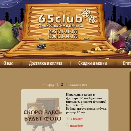
<< пред
1
2
|
показать все
Игральные кости в
футляре 12 мм Буковые
(прямые, в синем футляре)
(арт. 53757)
Кубики изготовлены из бука,
размер 12 мм
в корзину
подробнее