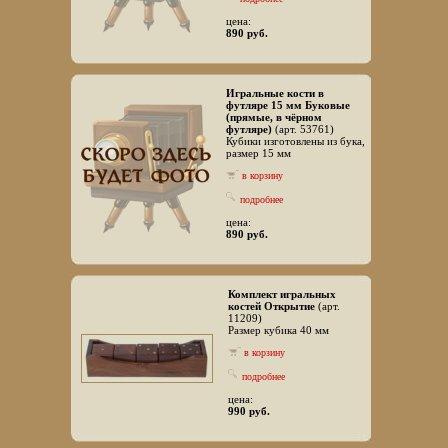
цена:
890 руб.
Игральные кости в
футляре 15 мм Буковые
(прямые, в чёрном
футляре)
(арт. 53761)
Кубики изготовлены из бука,
размер 15 мм
в корзину
подробнее
цена:
890 руб.
Комплект игральных
костей Открытие
(арт.
11209)
Размер кубика 40 мм
в корзину
подробнее
цена:
990 руб.