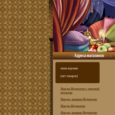
ваша корзина
(нет товаров)
Нарды Недорогие с цветной
печатью
Нарды, шашки Недорогие
Нарды Недорогие
Нарды, шашки Недорогие