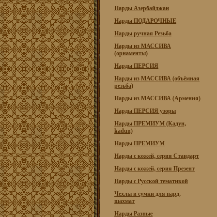
Нарды Азербайджан
Нарды ПОДАРОЧНЫЕ
Нарды ручная Резьба
Нарды из МАССИВА
(орнаменты)
Нарды ПЕРСИЯ
Нарды из МАССИВА (объёмная
резьба)
Нарды из МАССИВА (Армения)
Нарды ПЕРСИЯ узоры
Нарды ПРЕМИУМ (Кадун,
kadun)
Нарды ПРЕМИУМ
Нарды с кожей, серия Стандарт
Нарды с кожей, серия Презент
Нарды с Русской тематикой
Чехлы и сумки для нард,
шахмат
Нарды Разные