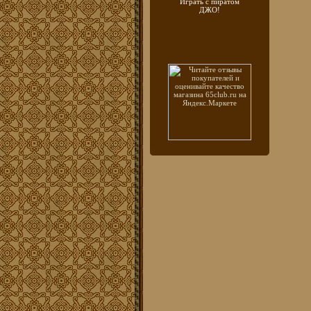
Играть с пиратом
ДЖО!