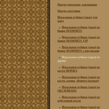
Нарды дорожные, карманные
Нарды заготовки
Игральные кубики (зары) для
нард
→
Игральные кубики (зары) из
бивня МАМОНТА
→
Игральные кубики (зары) из
бивня МАМОНТА VIP
→
Игральные кубики (зары) из
бивня МАМОНТА с рисунками
→
Игральные кубики (зары) из
дерева
→
Игральные кубики (зары) из
кости МОРЖА
→
Игральные кубики (зары) из
кости, камня, эбонита (разные)
→
Игральные кубики (зары) из
ОБСИДИАНА
→
Игральные кубики (зары) из
отбеленной кости
→
Игральные кубики (зары) из