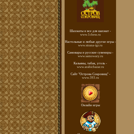
Шахматы
и все для шахмат -
www.1chess.ru
Настольные и любые
другие игры -
www.strana-igr.ru
Самовары и русские
сувениры -
www.samowary.ru
Кальяны, табак, уголь -
www.arabicbazar.ru
Сайт "Острова Сокровищ" -
www.393.ru
Онлайн игры