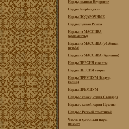
Нарды, шашки Недорогие
Нарды Азербайджан
Нарды ПОДАРОЧНЫЕ
Нарды ручная Резьба
Нарды из МАССИВА
(орнаменты)
Нарды из МАССИВА (объёмная
резьба)
Нарды из МАССИВА (Армения)
Нарды ПЕРСИЯ сюжеты
Нарды ПЕРСИЯ узоры
Нарды ПРЕМИУМ (Кадун,
kadun)
Нарды ПРЕМИУМ
Нарды с кожей, серия Стандарт
Нарды с кожей, серия Презент
Нарды с Русской тематикой
Чехлы и сумки для нард,
шахмат