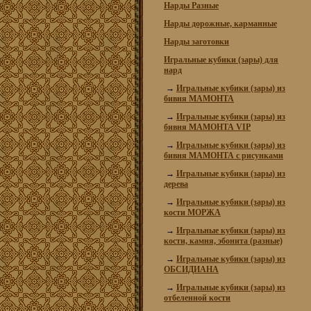
Нарды Разные
Нарды дорожные, карманные
Нарды заготовки
Игральные кубики (зары) для
нард
→
Игральные кубики (зары) из
бивня МАМОНТА
→
Игральные кубики (зары) из
бивня МАМОНТА VIP
→
Игральные кубики (зары) из
бивня МАМОНТА с рисунками
→
Игральные кубики (зары) из
дерева
→
Игральные кубики (зары) из
кости МОРЖА
→
Игральные кубики (зары) из
кости, камня, эбонита (разные)
→
Игральные кубики (зары) из
ОБСИДИАНА
→
Игральные кубики (зары) из
отбеленной кости