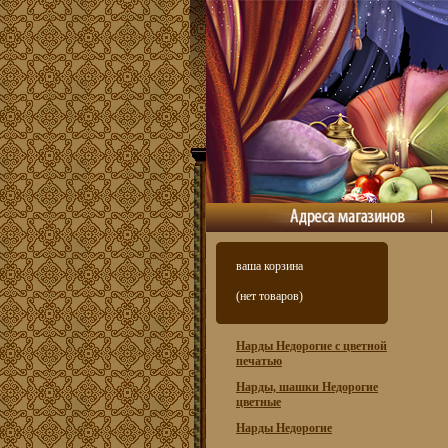
ваша корзина
(нет товаров)
Нарды Недорогие с цветной
печатью
Нарды, шашки Недорогие
цветные
Нарды Недорогие