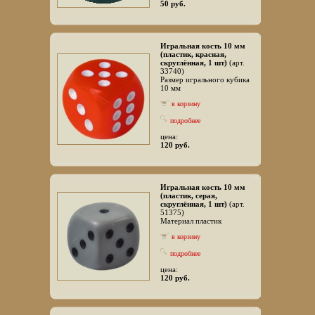
50 руб.
Игральная кость 10 мм
(пластик, красная,
скруглённая, 1 шт)
(арт.
33740)
Размер игрального кубика
10 мм
в корзину
подробнее
цена:
120 руб.
Игральная кость 10 мм
(пластик, серая,
скруглённая, 1 шт)
(арт.
51375)
Материал пластик
в корзину
подробнее
цена:
120 руб.