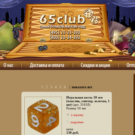
1
2
3
4
5
6
|
показать все
Игральная кость 10 мм
(пластик, глиттер, золотая, 1
шт)
(арт. 31618)
Размер 10 мм
в корзину
подробнее
цена:
130 руб.