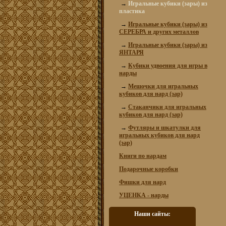
→
Игральные кубики (зары) из
пластика
→
Игральные кубики (зары) из
СЕРЕБРА и других металлов
→
Игральные кубики (зары) из
ЯНТАРЯ
→
Кубики удвоения для игры в
нарды
→
Мешочки для игральных
кубиков для нард (зар)
→
Стаканчики для игральных
кубиков для нард (зар)
→
Футляры и шкатулки для
игральных кубиков для нард
(зар)
Книги по нардам
Подарочные коробки
Фишки для нард
УЦЕНКА - нарды
Наши сайты: