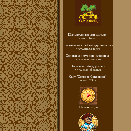
Шахматы
и все для шахмат -
www.1chess.ru
Настольные и любые
другие игры -
www.strana-igr.ru
Самовары и русские
сувениры -
www.samowary.ru
Кальяны, табак, уголь -
www.arabicbazar.ru
Сайт "Острова Сокровищ" -
www.393.ru
Онлайн игры