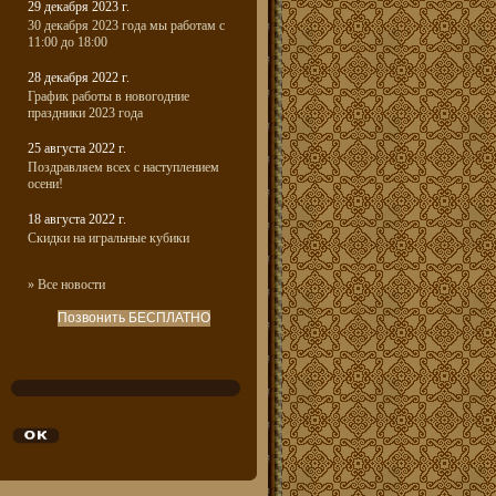
29 декабря 2023 г.
30 декабря 2023 года мы работам с
11:00 до 18:00
28 декабря 2022 г.
График работы в новогодние
праздники 2023 года
25 августа 2022 г.
Поздравляем всех с наступлением
осени!
18 августа 2022 г.
Скидки на игральные кубики
» Все новости
Позвонить БЕСПЛАТНО