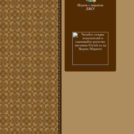
Играть с пиратом
ДЖО!